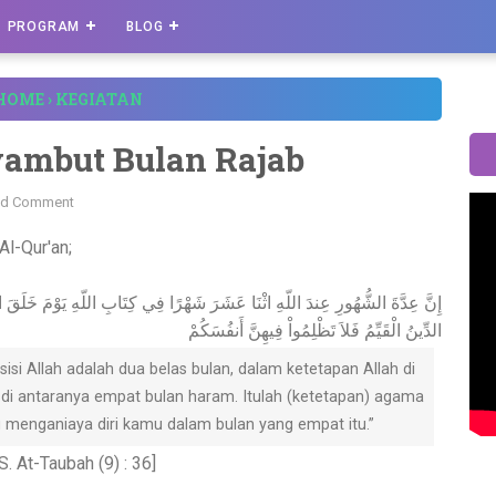
PROGRAM
BLOG
HOME
›
KEGIATAN
ambut Bulan Rajab
d Comment
Al-Qur'an;
إِنَّ عِدَّةَ الشُّهُورِ عِندَ اللّهِ اثْنَا عَشَرَ شَهْرًا فِي كِتَابِ اللّهِ يَوْمَ خَلَقَ 
الدِّينُ الْقَيِّمُ فَلاَ تَظْلِمُواْ فِيهِنَّ أَنفُسَكُمْ
si Allah adalah dua belas bulan, dalam ketetapan Allah di
 di antaranya empat bulan haram. Itulah (ketetapan) agama
 menganiaya diri kamu dalam bulan yang empat itu.”
S. At-Taubah (9) : 36]